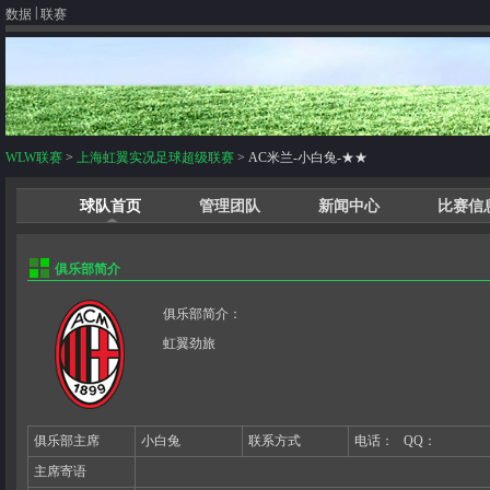
|
数据
联赛
WLW联赛
>
上海虹翼实况足球超级联赛
> AC米兰-小白兔-★★
球队首页
管理团队
新闻中心
比赛信
俱乐部简介
俱乐部简介：
虹翼劲旅
俱乐部主席
小白兔
联系方式
电话：
QQ：
主席寄语