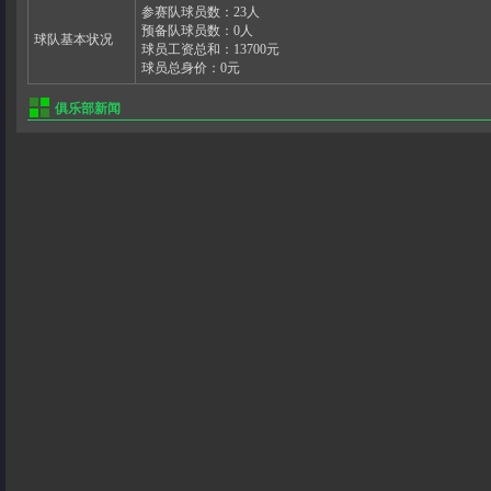
参赛队球员数：
23
人
预备队球员数：
0
人
球队基本状况
球员工资总和：
13700
元
球员总身价：
0
元
俱乐部新闻