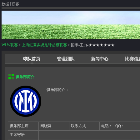
|
数据
联赛
WLW联赛
>
上海虹翼实况足球超级联赛
> 国米-王力-★★★★★★★
球队首页
管理团队
新闻中心
比赛信
俱乐部简介
俱乐部简介：
俱乐部主席
网晓网
联系方式
电话：
QQ：
主席寄语