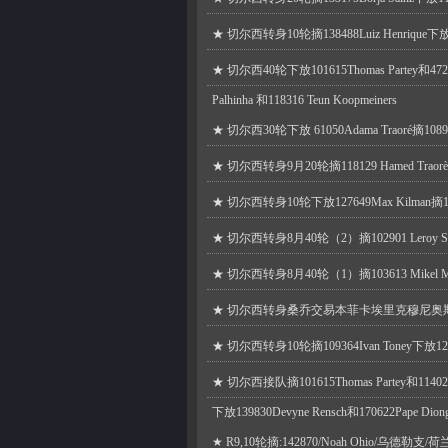
★
切尔西转身10轮摘138488Luiz Henrique下放10
★
切尔西40轮下放101615Thomas Partey和47286J
Palhinha 和118316 Teun Koopmeiners
★
切尔西30轮下放 61050Adama Traoré摘10892
★
切尔西转身9月20轮摘118129 Hamed Traorè下放
★
切尔西转身10轮下放127649Max Kilman摘1179
★
切尔西转身8月40轮（2）摘102901 Leroy San
★
切尔西转身8月40轮（1）摘103613 Mikel Meri
★
切尔西转身桑乔交易本菲卡埃里克穆尼奥
★
切尔西转身10轮摘109364Ivan Toney下放12633
★
切尔西接队摘101615Thomas Partey和114024Ta
下放139830Devyne Rensch和170622Pape Diong
★
R9,10轮摘:142870/Noah Ohio/乌德勒支/荷兰