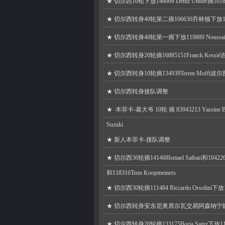
★
切尔西10轮下放146006 Deniz Undav摘101875
★
切尔西转身40轮第二摘106636乔林顿下放129094L
★
切尔西转身40轮第一摘下放119889 Noussair 
★
切尔西转身20轮摘16885151Franck Kessié
★
切尔西转身10轮摘134939Terem Moffi波尔
★
切尔西转身接队调整
★
本菲卡-葛大爷 10轮 摘 83943213 Yassine B
Suzuki
★
新人本菲卡-接队调整
★
切尔西36轮摘141468Ismael Saibari和104226 B
和118316Teun Koopmeiners
★
切尔西30轮摘111484 Riccardo Orsolini下放1
★
切尔西转身安东尼奥席尔瓦交易阿森纳宁
★
切尔西转身20轮摘133175Borja Sainz下放1181