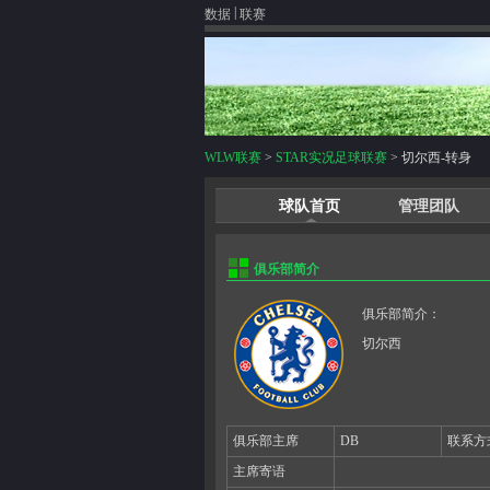
|
数据
联赛
WLW联赛
>
STAR实况足球联赛
> 切尔西-转身
球队首页
管理团队
俱乐部简介
俱乐部简介：
切尔西
俱乐部主席
DB
联系方
主席寄语