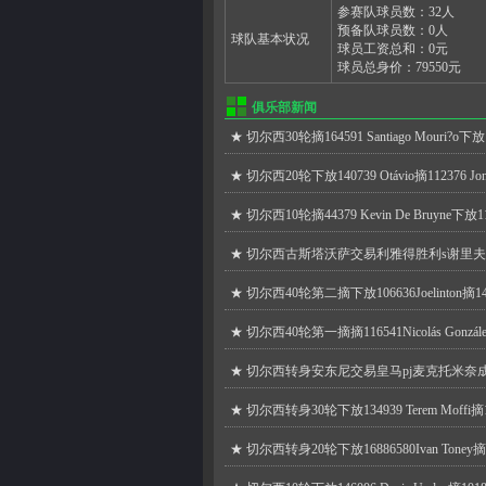
参赛队球员数：
32
人
预备队球员数：
0
人
球队基本状况
球员工资总和：
0
元
球员总身价：
79550
元
俱乐部新闻
★
切尔西30轮摘164591 Santiago Mouri?o下放13
★
切尔西20轮下放140739 Otávio摘112376 Jona
★
切尔西10轮摘44379 Kevin De Bruyne下放1165
★
切尔西古斯塔沃萨交易利雅得胜利s谢里
★
切尔西40轮第二摘下放106636Joelinton摘14702
★
切尔西40轮第一摘摘116541Nicolás González下
★
切尔西转身安东尼交易皇马pj麦克托米奈
★
切尔西转身30轮下放134939 Terem Moffi摘119
★
切尔西转身20轮下放16886580Ivan Toney摘1778