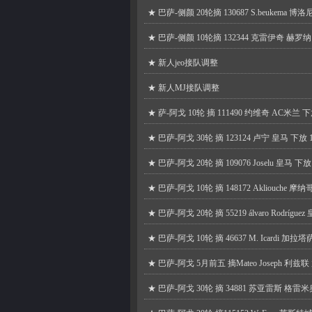
★
巴萨-侧颜 20轮摘 130687 S.beukema 博洛
★
巴萨-侧颜 10轮摘 132344 克雷伊奇 赫罗纳 下
★
新人jeo接队调整
★
新人MJ接队调整
★
萨-阿戈 10轮 摘 111490 约维奇 AC米兰 下放552
★
巴萨-阿戈 30轮 摘 123124 卢宁 皇马 下放 126
★
巴萨-阿戈 20轮 摘 109076 Joselu 皇马 下放 
★
巴萨-阿戈 10轮 摘 148172 Akliouche 摩纳哥 
★
巴萨-阿戈 20轮 摘 55219 álvaro Rodríguez
★
巴萨-阿戈 10轮 摘 46637 M. Icardi 加拉塔
★
巴萨-阿戈 5月前五 摘Mateo Joseph 利兹联 放
★
巴萨-阿戈 30轮 摘 34881 苏亚雷斯 格雷