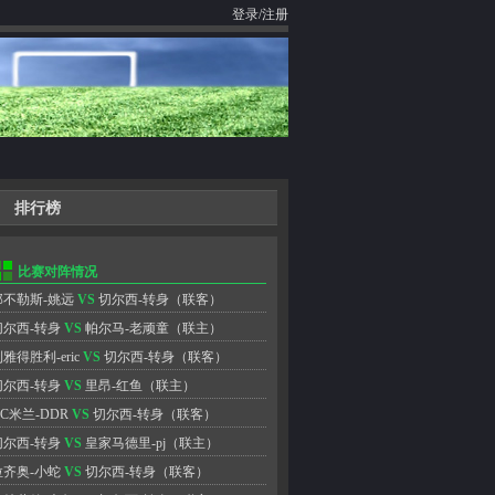
登录
/
注册
排行榜
比赛对阵情况
那不勒斯-姚远
VS
切尔西-转身
（联客）
切尔西-转身
VS
帕尔马-老顽童
（联主）
雅得胜利-eric
VS
切尔西-转身
（联客）
切尔西-转身
VS
里昂-红鱼
（联主）
C米兰-DDR
VS
切尔西-转身
（联客）
切尔西-转身
VS
皇家马德里-pj
（联主）
拉齐奥-小蛇
VS
切尔西-转身
（联客）