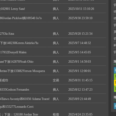
2901 Leroy Sané
摘人
2025/10/11 15:10:26
ordan Pickford摘109540 Jo?o
摘人
2025/9/30 23:59:10
7Ola Aina
摘人
2025/9/20 15:21:54
140230Kerem Aktürko?lu
摘人
2025/9/7 14:48:32
32Donyell Malen
摘人
2025/9/5 14:45:05
é下放142870Noah Ohio
摘人
2025/9/1 14:59:03
no下放135882Yerson Mosquera
摘人
2025/9/1 12:00:01
斯成功
交易
2025/8/31 11:45:15
5Gedson Fernandes
摘人
2025/8/12 13:47:23
iwo Awoniyi和61050 Adama Traoré
摘人
2025/8/9 21:44:49
u和155277Leonardo Cerri
；下放：126180 Jordan Teze
租借
2025/4/24 23:35:05