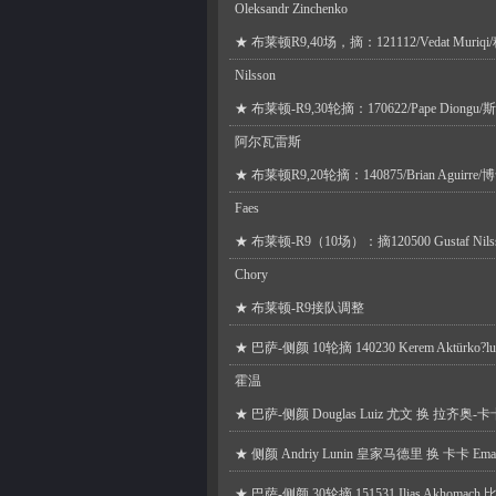
Oleksandr Zinchenko
★
布莱顿R9,40场，摘：121112/Vedat Muriq
Nilsson
★
布莱顿-R9,30轮摘：170622/Pape Dion
阿尔瓦雷斯
★
布莱顿R9,20轮摘：140875/Brian Aguir
Faes
★
布莱顿-R9（10场）：摘120500 Gustaf Ni
Chory
★
布莱顿-R9接队调整
★
巴萨-侧颜 10轮摘 140230 Kerem Aktürko?l
霍温
★
巴萨-侧颜 Douglas Luiz 尤文 换 拉齐奥-卡卡 A
★
侧颜 Andriy Lunin 皇家马德里 换 卡卡 Ema
★
巴萨-侧颜 30轮摘 151531 Ilias Akhom