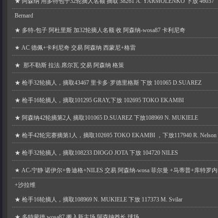
★
阿森纳 用多特包子32轮摘人名额 摘取 38261 A. YARMOLENKO 下放 46037
Bernard
★
多特-包子 阿杜里斯 加32轮摘人名额 收 阿森纳-wosa87 卡利尼奇
★
AC 德佩+卡利尼奇 交易 阿森纳 西蒙尼+格雷
★
那不勒斯 拉法.席尔瓦 交易 阿森纳 格策
★
枪手32轮摘人，摘取43467 里卡多·罗德里格斯 下放 101065 D.SUAREZ
★
枪手16轮摘人，摘取101295 GRAY,下放 102695 TOKO EKAMBI
★
阿森纳42轮摘第2人 摘取101065 D.SUAREZ 下放108969 N. MUKIELE
★
枪手42轮完赛摘第1人，摘取102695 TOKO EKAMBI ，下放117940 R. Nelson
★
枪手32轮摘人，摘取108233 DIOGO JOTA 下放 104720 NILES
★
AC-宁静 诺伊尔+鲁迪格+NILES 交易 阿森纳-wosa 菲尔曼 +马蒂普+库特罗内
+沙拉维
★
枪手16轮摘人，摘取108969 N. MUKIELE 下放 117373 M. Svilar
★
多特蒙德 wosa87 搬入新主场 阿森纳酋长 球场