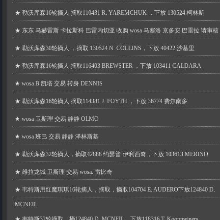
★
勒沃库森16轮摘人 摘取110431 R. YAREMCHUK ，下放 130524 柯林斯
★
东东 马赫雷斯 卡拉斯科 巴雷内切亚 收购 wosa 马塞洛 京多安 巴雷拉 请审核
★
勒沃库森30轮摘人 ，摘取 130524 N. COLLINS，下放 40422 沙基里
★
勒沃库森16轮摘人 摘取116403 BREWSTER ，下放 103411 CALDARA
★
wosa B.凯塔 交易 转身 DENNIS
★
勒沃库森16轮摘人 摘取114381 J. FOYTH ，下放 36774 费尔南多
★
wosa 卫斯理 交易 静静 OLMO
★
wosa 班巴 交易 静静 泽林斯基
★
勒沃库森32轮摘人，摘取42888 约瑟普·伊利西奇，下放 103613 MERINO
★
维拉龙城 卫斯理 交易 wosa. 雷比奇
★
韦特斯用红魔琪琪16轮摘人，摘取，摘取104704 E. AUDERO下放124840 D.
MCNEIL
★
韦特斯32轮摘取，摘124840 D. MCNEIL，下放118316 T. Koopmeiners