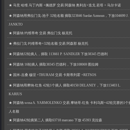
★
马竞 哈维.马丁内斯 +佩德罗 交易 阿森纳 奥利吉+迭戈.若塔 + 马尔卡诺
★
阿森纳用弗拉门戈-池子 32轮名额 摘取323846 Sardar Azmoun，下放104699 J.
JANKTO
★
阿森纳 约维蒂奇 交易 弗拉门戈 杨克托
★
弗拉门戈 约维蒂奇+32轮名额 交易 阿森那 杨克托
★
阿森纳32轮摘人，摘取 113661 P. SANDLER 下放38345 巴德利
★
阿森纳 16轮摘人 摘取38345 巴德利，下放108069 图拉姆
★
国米-吉桑 穆涅 +THURAM 交易 卡斯蒂列霍 +RETSOS
★
阿森纳用摩纳-红鱼 42轮1个摘人 摘取40150 DELANEY，下放113403 L.
KARIUS
★
阿森纳-wosa A. YARMOLENKO 交易 摩纳哥-红鱼 卡利乌斯+42轮完赛的1个
人名额
★
阿森纳42轮摘第二人 摘取63718 marcano 下放 45393 克拉森