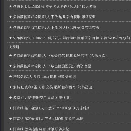
★
多特 R. DURMISI 收 本菲卡 A.科内+46场1个摘人名额
★
多特蒙德第42轮摘第1人 下放 纳亚辛治 摘取 佩塔尼亚
★
多特蒙德第42轮摘第2人 下放 阿姆拉巴特 摘取 布德布兹
★
切尔西剑气 DURMISI 科拉罗夫 阿姆拉巴特 纳亚辛治 换 多特 WOSA 许尔勒
戈麦斯
★
多特蒙德第32轮摘1人 下放金特尔 摘取 K.哈弗茨（勒沃库森）
★
多特蒙德第16轮摘1人 下放巴德施图贝尔 摘取 塞里
★
增加名额1人 多特-wosa 摘取 巴黎 金彭贝
★
多特 巴克利+圣.何塞 交易 尼斯 普利西奇+约书亚.金
★
多特 伊万诺维奇 交易 皇马 SUBOTIC
★
阿森纳 第16轮摘1人 下放SOMMER 摘 伊万诺维奇
★
阿森纳 第20轮摘1人 下放 e.MOR 摘 拉斯.本德
★
阿森纳 德乌洛费乌 换 摩纳哥 许尔勒