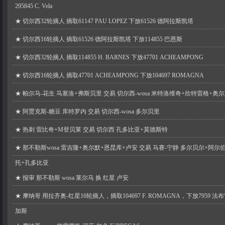
295845 C. Vela
★
切尔西32轮摘人 摘取61147 PAU LOPEZ 下放61526 德阿拉斯凯塔
★
切尔西16轮摘人 摘取61526 德阿拉斯凯塔 下放114855 巴恩斯
★
切尔西32轮摘人 摘取114855 H. BARNES 下放47701 ACHEAMPONG
★
切尔西16轮摘人 摘取47701 ACHEAMPONG 下放104697 ROMAGNA
★
帕尔马-花生 马塞洛+弗斯贝里 交易 切尔西-wosa 米特洛维奇+欣特雷格+奥
★
阿贾克斯-糖豆 库特罗内 交易 切尔西-wosa 多尔贝里
★
热刺 雷比奇+M登贝莱 交易 切尔西 孔多比亚+莫德斯特
★
那不勒斯wosa 雷吉隆+奥尔默+恩昆库+卢安 交易 马赛-宁静 多尔贝尔+阿尔
托+孔多比亚
★
报审 那不勒斯 wosa 莱尔马 换 红星 卢安
★
摩纳哥 用拉齐奥-红星16轮摘人，摘取104697 F. ROMAGNA，下放7959 法
加斯