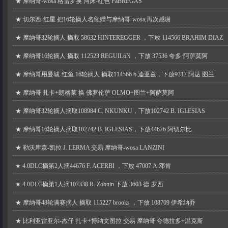
★
摩纳哥-wosa 格雷罗换 河床-红色 FàBREGAS
★
切尔西-红星 把16轮摘人名额赠与摩纳哥-wosa,再次感谢
★
摩纳哥32轮摘人 摘取 58632 HINTEREGGER ，下放 114566 BRAHIM DIAZ
★
摩纳哥16轮摘人 摘取 112523 REGUILóN ，下放 37536 夸多·阿萨莫阿
★
摩纳哥用曼城-红鱼 16轮摘人 摘取114566 b.迪亚兹，下放9317 阿达.图兰
★
摩纳哥 扎卡+朗格莱 换 佛罗伦萨 OLMO+图兰+阿萨莫阿
★
摩纳哥32轮摘人摘取108984 C. NKUNKU，下放102742 B. IGLESIAS
★
摩纳哥16轮摘人摘取102742 B. IGLESIAS，下放44676 阿切尔比
★
勒沃库森-凯拉 J. LERMA 交易 摩纳哥-wosa LANZINI
★
4.0DLC摘第2人摘44676 F. ACERBI ，下放 47007 A.邓肯
★
4.0DLC摘第1人摘107338 R. Zobnin 下放 3603 德·罗西
★
摩纳哥48轮满赛摘人 摘取 115227 brooks ，下放 108709 伊希纳乔
★
比利亚雷亚尔-杰仔 扎卡+博纳文图拉 交易 摩纳哥 夸德拉多+温克斯