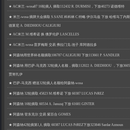
★
AC米兰 -wosa87 16轮摘人 摘取112432 R. DURMISI，下放40273 诺德维特
★
米兰-wosa 摘牌大会摘取 S.SANE 科科林 C.特略 伊尔马兹 下放 哈维马丁内斯
德莱尼 A. DIEDHIOU CALIGIURI
★
AC米兰 M.维希诺 换 佛罗伦萨 LASCELLES
★
AC米兰-wosa 普罗梅斯 交易 弗拉门戈-池子 库阿德拉多
★
阿森纳用世界杯名额摘取106787 CALIGIURI 下放113661 P. SANDLER
★
阿森纳 用巴萨-马克西 32轮摘人名额，摘取112022 A. DIEDHIOU ，下放3605
贾努扎伊
★
巴萨-马克西 赠送32轮摘人名额给阿森纳-wosa
★
阿森纳 32轮摘取 45823 M.维希诺 下放 60387 LUCAS PéREZ
★
阿森纳 16轮摘取 60534 A. Januzaj 下放 61681 GINTER
★
阿森纳 登东克尔 交易 紫百合 GOMES
★
阿森纳42轮摘第1人 摘取 60387 LUCAS PéREZ下放323846 Sardar Azmoun