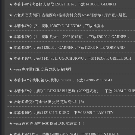
★
本菲卡48轮满赛摘人 摘取129021 TETê，下放 141033 E. GEDIKLI
★
衣老师 富安简阳+古拉西奇+格德克利 交易 wosa 诺伊尔+ 库卢塞夫斯基,
★
本菲卡42轮（2） 摘取 108079 E. BUENDíA，下放 比夏布
★
本菲卡42轮（1） 摘取 F.gatti （2022 游戏有），下放126299 J. GARNER，
★
本菲卡32轮 ，摘取126299 J. GARNER，下放112009 R. LE NORMAND
★
本菲卡16轮 ，摘取141475 L. UGOCHUKWU，下放116357 F. GRILLITSCH
★
wosa 库库雷利亚 交易 龙队 伊希纳乔
★
本菲卡42轮 摘取 第1人 摘取Grillitsch ，下放 128986 W. SINGO
★
本菲卡32轮 ，摘取E. BITSHIABU 巴黎（2022游戏有） ，下放121864 T. KU
★
衣老师 希克+门迪+格伊 交易 范迪克+坦甘加
★
本菲卡16轮 ，摘取121864 T. KUBO ，下放133709 T. LAMPTEY
★
wosa 丹索 巴德吉 拉林 换回 龙队 范迪克 ！！
★
本菲卡26轮摘人，摘取128986 W. SINGO，下放118675 F. SAKALA