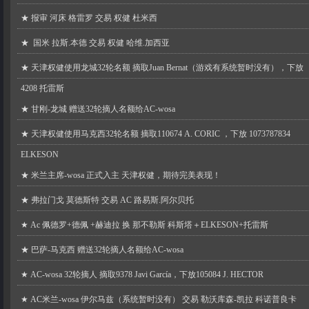
★
报审 河床 格雷罗 交易 权健 杜米西
★
国米 拉斯.本德 交易 权健 哈维.加西亚
★
天津权健使用龙城32轮名额 摘取Juan Bernat（游戏有系统暂时没有），下放
4208 托雷斯
★
甘刚-龙城 赠送32轮摘人名额给AC-wosa
★
天津权健使用马克西32轮名额 摘取110674 A. CORIC ，下放 1073787834
ELKESON
★
米兰主席-wosa 正式入主 天津权健，期待完美表现！
★
弗拉门戈 莫德斯特 交易 AC 路易斯.阿尔贝托
★
Ac 佩德罗+德佩 +赫迪拉 换 那不勒斯 科斯塔＋ELKESON+托雷斯
★
巴萨-马克西 赠送32轮摘人名额给AC-wosa
★
AC-wosa 32轮摘人 摘取9378 Javi García，下放105084 J. HECTOR
★
AC米兰-wosa 伊尔马兹（系统暂时没有） 交易 勒沃库森-凯拉 科诺普良卡