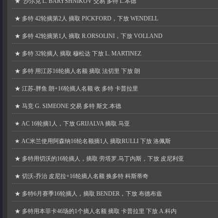
★
沙尔克 L. BARYSHNIKOV 交易 多特 L.本德
★
多特 42轮摘第2人 摘取 PICKFORD，下放 WENDELL
★
多特 42轮摘第1人 摘取 R.ORSOLINI，下放 VOLLAND
★
多特 32轮摘人 摘取 穆松达 下放 L. MARTINEZ
★
多特 用江苏16轮摘人名额 摘取 法切里 下放 朗
★
江苏-胖鱼 朗+16轮摘人名额 收 多特 卡普拉里
★
马竞 G. SIMEONE 交易 多特 斯文.本德
★
AC 16轮摘1人，下放 GRIJALVA 摘取 马亚
★
AC米兰使用阿森纳16轮名额摘1人 摘取RULLI 下放 洛佩斯
★
多特用切沃的16轮摘人，摘取 劳塔罗.马丁内斯，下放 皮尼利亚
★
切沃-乔治 皮尼拉+16轮摘人名额 换多特 科斯蒂奇
★
多特6月赛季16轮摘人，摘取 BENDER，下放 布德布兹
★
多特用本菲卡46场的1个摘人名额 摘取 卡普拉里 下放 A.科内