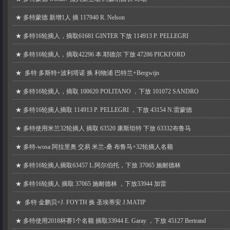
★
多特蒙德 新增1人 摘 117940 R. Nelson
★
多特16轮摘人，摘取61681 GINTER 下放 114913 P. PELLEGRI
★
多特16轮摘人，摘取42296 本.耶德尔 下放 47286 PICKFORD
★
多特 多斯特+波利塔诺 换 利物浦 巴特兰+Bergwijn
★
多特16轮摘人，摘取 100620 POLITANO ，下放 101072 SANDRO
★
多特16轮摘人摘取 114913 P. PELLEGRI ，下放 43154 N.雷蒙德
★
多特使用米兰32轮摘人 摘取 63520 康斯坦特 下放 63332布鲁马
★
多特-wosa 阿拉里奥 交易 米兰-桑 布鲁马+32轮摘人名额
★
多特16轮摘人摘取63457 L.阿尔伯托，下放 37065 施耐德林
★
多特16轮摘人 摘取 37065 施耐德林 ，下放33944 加雷
★
多特 金鹏贝+J. FOYTH 换 圣埃蒂安 J.MATIP
★
多特使用2018杯赛1个名额 摘取33944 E. Garay ，下放 45127 Bertrand