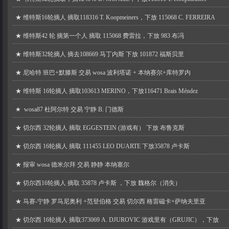
★
维特斯16轮摘人 摘取118316 T. Koopmeiners，下放 115068 C. FERREIRA
★
维特斯42 轮 摘第一个人 摘取 115068 费雷拉，下放 983 布冯
★
维特斯32轮摘人 摘去108669 马丁内斯 下放 101872 福斯贝里
★
尼哈特 班巴+默滕斯 交易 wosa 波利塔诺 + 本纳赛尔+库特罗内
★
维特斯 16轮摘人 摘取103613 MERINO，下放116471 Brais Méndez
★
wosa87 杜阿尔特 交易 宁静 B. 门德斯
★
切尔西 32轮摘人 摘取 EGGESTEIN (游戏有） 下放 布鲁克斯
★
切尔西 16轮摘人 摘取 111455 LEO DUARTE 下放35878 卢卡斯
★
报审 wosa 德米尔拜 交易 静静 本纳塞尔
★
切尔西16轮摘人 摘取 35878 卢卡斯 ，下放 魏格尔（消失）
★
马赛-宁静 罗马尼奥利 +范登伯格 交易 切尔西 格雷磁卡+萨纳夫里亚
★
切尔西 16轮摘人 摘取373069 A. DJUROVIC 游戏里有（GRUJIC），下放