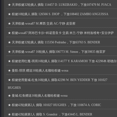
★
天津权健32轮摘人 摘取 114457 D. LUKEBAKIO，下放107479 M. PJACA
★
权健16轮摘人 摘取 126566 S. DIOP ，下放108402 ZAMBO ANGUISSA
★
天津权健-wosa87 M.摩西 交易 AC-宁静 皮亚察
★
权健wosa87 阿布巴卡尔+科诺普良卡 交易 米兰-宁静 米特洛维奇+安古伊萨
★
天津权健32轮摘人 摘取 115356 Pedrinho，下放63763 S. BENDER
★
天津权健-wosa87 16轮摘人 摘取106773 M. Simon，下放59835 格雷罗
★
权健使用红魔-琪琪16轮摘人 摘取114177 Y. KARAMOH 下放 42296本.耶德尔
★
曼联-琪琪 赠送16轮摘人名额给权健-wosa
★
权健使用曼城-红鱼16轮摘人 摘取42296 W. BEN YEDDER 下放 101027
HUGHES
★
曼城-红鱼赠送16轮摘人名额给权健-wosa
★
权健42轮摘第2人 摘取 101027 HUGHES ，下放 110674 A. CORIC
★
权健42轮摘第1人 摘取 S. Grandsir ，下放43445 L. BENDER