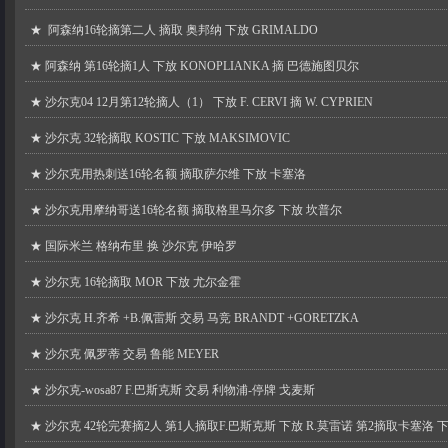
★
阿森纳16轮摘第二人 摘取 奥邦纳 下放 GRIMALDO
★
阿森纳 第16轮摘1人 下放 KONOPLIANKA 摘 巴德施图贝尔
★
沙尔克04 12月第12轮摘人（1） 下放 F. CERVI 摘 W. CYPRIEN
★
沙尔克 32轮摘取 KOSTIC 下放 MAKSIMOVIC
★
沙尔克用热刺送16轮名额 摘取萨尔维 下放 卡塞洛
★
沙尔克用摩纳哥送16轮名额 摘取格里马尔多 下放 坎普尔
★
国际米兰 格纳布里 换 沙尔克 伊哈罗
★
沙尔克 16轮摘取 MOR 下放 尤尔金霍
★
沙尔克 H.齐希 +B.佩雷斯 交易 马竞 BRANDT +GORETZKA
★
沙尔克 佩罗蒂 交易 鲁能 MEYER
★
沙尔克-wosa87 F.巴斯克斯 交易 利物浦-停牌 戈麦斯
★
沙尔克 42轮完赛摘2人 第1人摘取F.巴斯克斯 下放 R.莫雷诺 第2摘取卡塞洛 