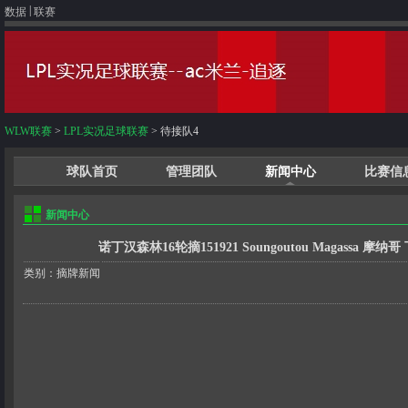
|
数据
联赛
WLW联赛
>
LPL实况足球联赛
> 待接队4
球队首页
管理团队
新闻中心
比赛信
新闻中心
诺丁汉森林16轮摘151921 Soungoutou Magassa 摩纳哥 下
类别：摘牌新闻